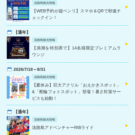
淡路島観光情報
【WEB予約が超ベンリ】スマホ＆QRで秒速チ
ェックイン！
【通年】
淡路島観光情報
【渦潮を特別席で】14名様限定プレミアムラ
ウンジ
2026/7/18～8/31
淡路島観光情報
【夏休み】巨大アクリル「おえかきスポット」
&「舵輪フォトスポット」登場！暑さ対策サー
ビスも始動！
【通年】
淡路島観光情報
淡路島アドベンチャーRIBライド