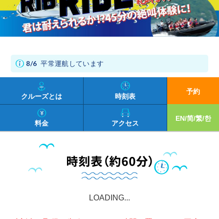
8/6
平常運航しています
予約
クルーズとは
時刻表
EN/简/繁/한
料金
アクセス
LOADING...