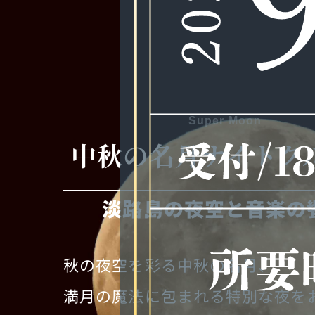
Super Moon
中秋の名月ナイトク
淡路島の夜空と音楽の
秋の夜空を彩る中秋の名月、
満月の魔法に包まれる特別な夜を