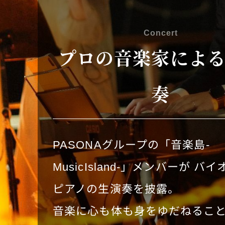
Concert
プロの音楽家によ
奏
PASONAグループの「音楽島-
MusicIsland-」メンバーが バ
ピアノの生演奏を披露。
音楽に心も体も身をゆだねるこ