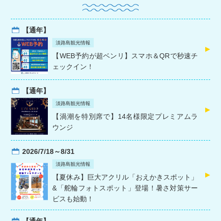
【通年】
淡路島観光情報
【WEB予約が超ベンリ】スマホ＆QRで秒速チ
ェックイン！
【通年】
淡路島観光情報
【渦潮を特別席で】14名様限定プレミアムラ
ウンジ
2026/7/18～8/31
淡路島観光情報
【夏休み】巨大アクリル「おえかきスポット」
&「舵輪フォトスポット」登場！暑さ対策サー
ビスも始動！