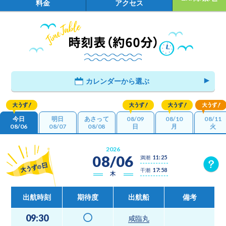
料金
アクセス
カレンダーから選ぶ
08/09
08/10
08/11
今日
明日
あさって
08/06
08/07
08/08
日
月
火
2026
2026
2026
2026
2026
2026
2026
08/06
08/07
08/08
08/09
08/10
08/11
08/12
11:25
12:42
14:13
15:34
16:35
17:25
18:07
満潮
満潮
満潮
満潮
満潮
満潮
満潮
17:58
19:33
07:06
08:30
09:44
10:44
11:35
干潮
干潮
干潮
干潮
干潮
干潮
干潮
木
金
土
日
月
火
水
出航時刻
出航時刻
出航時刻
出航時刻
出航時刻
出航時刻
出航時刻
期待度
期待度
期待度
期待度
期待度
期待度
期待度
出航船
出航船
出航船
出航船
出航船
出航船
出航船
備考
備考
備考
備考
備考
備考
備考
09:30
10:50
12:10
12:50
09:30
09:30
09:30
Web予約可
Web予約可
Web予約可
Web予約可
Web予約可
Web予約可
咸臨丸
咸臨丸
咸臨丸
日本丸
咸臨丸
咸臨丸
咸臨丸