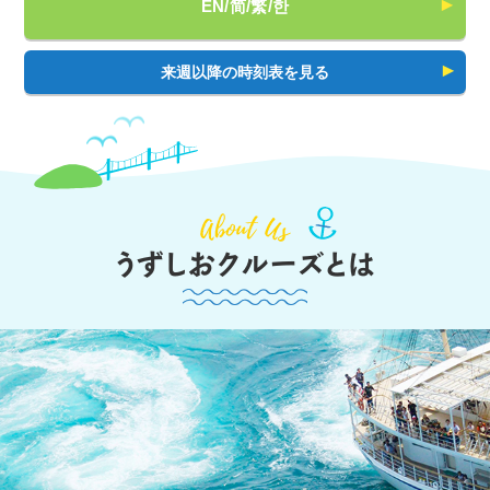
EN/简/繁/한
来週以降の時刻表を見る