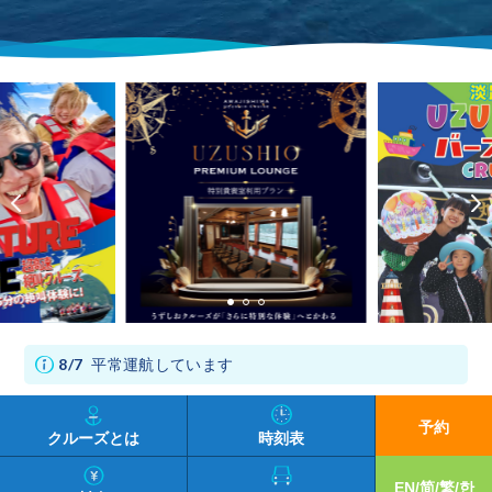
8/7
平常運航しています
予約
クルーズとは
時刻表
EN/简/繁/한