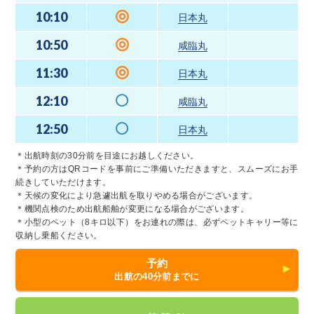
10:10
11:30
12:50
13:30
10:10
10:10
10:10
Web予約可
Web予約可
Web予約可
Web予約可
Web予約可
Web予約可
日本丸
日本丸
日本丸
咸臨丸
日本丸
日本丸
日本丸
10:50
12:10
13:30
14:10
14:10
10:50
10:50
Web予約可
Web予約可
Web予約可
Web予約可
Web予約可
残席わずか
咸臨丸
咸臨丸
咸臨丸
日本丸
日本丸
咸臨丸
咸臨丸
11:30
12:50
14:10
14:50
14:50
11:30
11:30
Web予約可
Web予約可
Web予約可
Web予約可
Web予約可
残席わずか
日本丸
日本丸
日本丸
咸臨丸
咸臨丸
日本丸
日本丸
12:10
13:30
14:50
15:30
15:30
14:50
12:10
Web予約可
Web予約可
Web予約可
Web予約可
Web予約可
Web予約可
咸臨丸
咸臨丸
咸臨丸
日本丸
日本丸
咸臨丸
咸臨丸
12:50
14:10
15:30
16:10
16:10
15:30
12:50
Web予約可
Web予約可
Web予約可
Web予約可
Web予約可
Web予約可
日本丸
日本丸
日本丸
咸臨丸
咸臨丸
日本丸
日本丸
16:10
16:10
＊出航時刻の30分前を目途にお越しください。
Web予約可
Web予約可
咸臨丸
咸臨丸
＊予約の方はQRコードを事前にご準備いただきますと、スムーズにお手
続きしていただけます。
16:50
16:50
Web予約可
Web予約可
日本丸
日本丸
＊天候の変化により急遽出航を取りやめる場合がございます。
＊機関点検のため出航船舶が変更になる場合がございます。
17:30
17:30
Web予約可
Web予約可
咸臨丸
咸臨丸
＊小型のペット（8キロ以下）をお連れの際は、必ずペットキャリー等に
収納し乗船ください。
予約
出航の40分前までに