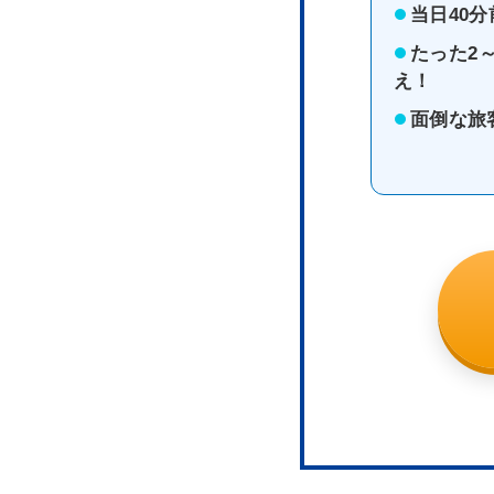
当日40
たった2
え！
面倒な旅