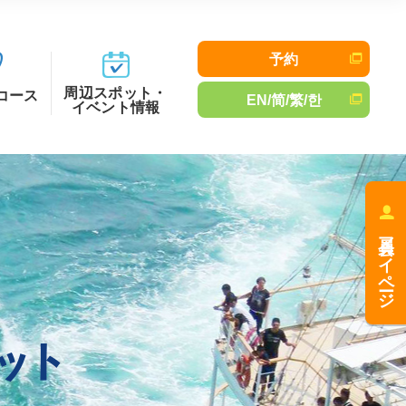
予約
周辺スポット・
コース
EN/简/繁/한
イベント情報
会員マイページ