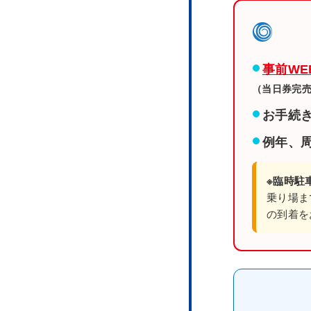
事前W
（当日券完
お手続
例年、
※臨時駐
乗り場ま
の到着を