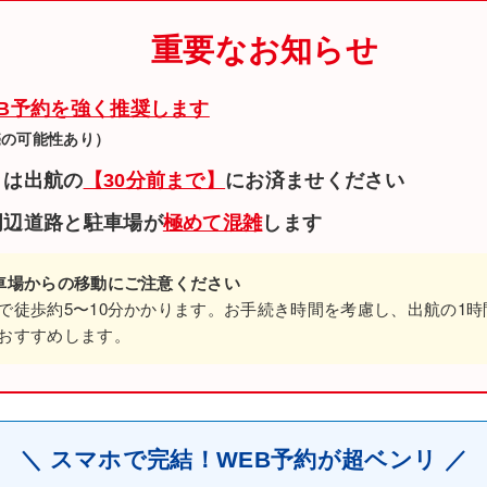
重要なお知らせ
EB予約を強く推奨します
売の可能性あり）
きは出航の
【30分前まで】
にお済ませください
周辺道路と駐車場が
極めて混雑
します
車場からの移動にご注意ください
で徒歩約5〜10分かかります。お手続き時間を考慮し、出航の1時
おすすめします。
＼ スマホで完結！WEB予約が超ベンリ ／