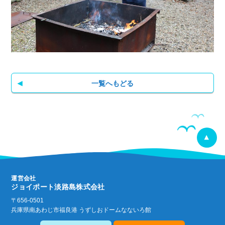
一覧へもどる
運営会社
ジョイポート淡路島株式会社
〒656-0501
兵庫県南あわじ市福良港 うずしおドームなないろ館