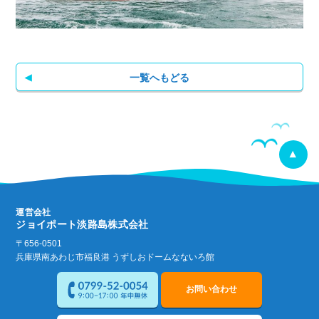
一覧へもどる
運営会社
ジョイポート淡路島株式会社
〒656-0501
兵庫県南あわじ市福良港 うずしおドームなないろ館
お問い合わせ