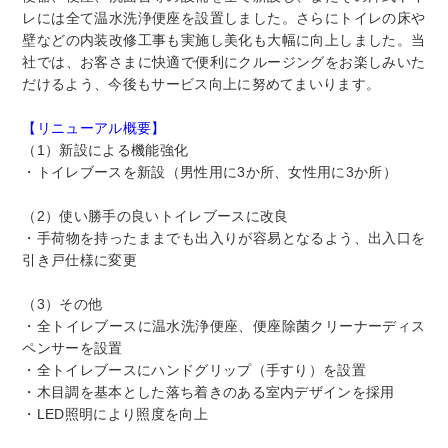
レには全て温水洗浄便座を設置しました。さらにトイレの床や
壁などの内装改修工事も実施し美化も大幅に向上しました。当
社では、お客さまに快適で便利にクルージングをお楽しみいた
だけるよう、今後もサービス向上に努めてまいります。
【リニューアル概要】
（1）新設による機能強化
・トイレブースを新設（男性用に3か所、女性用に3か所）
（2）使い勝手の良いトイレブースに改良
・手荷物を持ったままでも出入りが容易となるよう、出入口を
引き戸仕様に変更
（3）その他
・全トイレブースに温水洗浄便座、便座除菌クリーナーディス
ペンサーを設置
・全トイレブースにハンドグリップ（手すり）を設置
・木目調を基本とした落ち着きのある室内デザインを採用
・LED照明により照度を向上