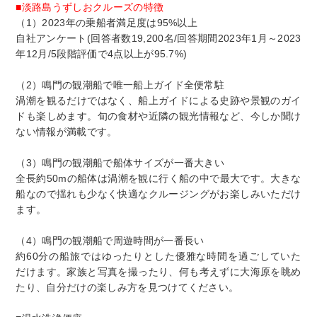
■淡路島うずしおクルーズの特徴
（1）2023年の乗船者満足度は95%以上
自社アンケート(回答者数19,200名/回答期間2023年1月～2023
年12月/5段階評価で4点以上が95.7%)
（2）鳴門の観潮船で唯一船上ガイド全便常駐
渦潮を観るだけではなく、船上ガイドによる史跡や景観のガイ
ドも楽しめます。旬の食材や近隣の観光情報など、今しか聞け
ない情報が満載です。
（3）鳴門の観潮船で船体サイズが一番大きい
全長約50mの船体は渦潮を観に行く船の中で最大です。大きな
船なので揺れも少なく快適なクルージングがお楽しみいただけ
ます。
（4）鳴門の観潮船で周遊時間が一番長い
約60分の船旅ではゆったりとした優雅な時間を過ごしていた
だけます。家族と写真を撮ったり、何も考えずに大海原を眺め
たり、自分だけの楽しみ方を見つけてください。