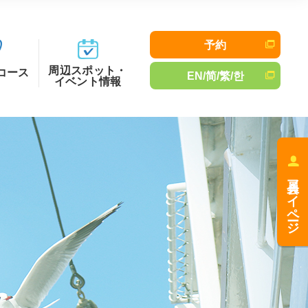
予約
周辺スポット・
コース
EN/简/繁/한
イベント情報
会員マイページ