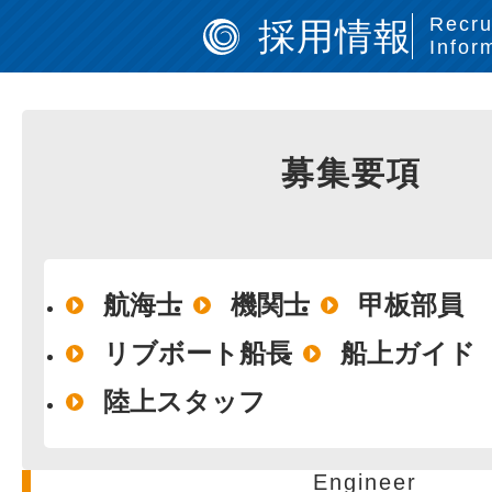
Recru
採用情報
Infor
募集要項
航海士
機関士
甲板部員
リブボート船長
船上ガイド
陸上スタッフ
Engineer