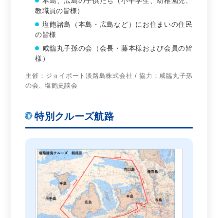
本島、広島の子供たち（小中学生、幼稚園児、
教職員の皆様）
塩飽諸島（本島・広島など）にお住まいの住民
の皆様
咸臨丸子孫の会（会長・藤本様および会員の皆
様）
主催：ジョイポート淡路島株式会社 / 協力：咸臨丸子孫
の会、塩飽史談会
特別クルーズ航路