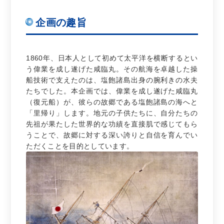
企画の趣旨
1860年、日本人として初めて太平洋を横断するとい
う偉業を成し遂げた咸臨丸。その航海を卓越した操
船技術で支えたのは、塩飽諸島出身の腕利きの水夫
たちでした。本企画では、偉業を成し遂げた咸臨丸
（復元船）が、彼らの故郷である塩飽諸島の海へと
「里帰り」します。地元の子供たちに、自分たちの
先祖が果たした世界的な功績を直接肌で感じてもら
うことで、故郷に対する深い誇りと自信を育んでい
ただくことを目的としています。