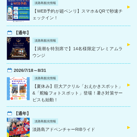
淡路島観光情報
【WEB予約が超ベンリ】スマホ＆QRで秒速チ
ェックイン！
【通年】
淡路島観光情報
【渦潮を特別席で】14名様限定プレミアムラ
ウンジ
2026/7/18～8/31
淡路島観光情報
【夏休み】巨大アクリル「おえかきスポット」
&「舵輪フォトスポット」登場！暑さ対策サー
ビスも始動！
【通年】
淡路島観光情報
淡路島アドベンチャーRIBライド