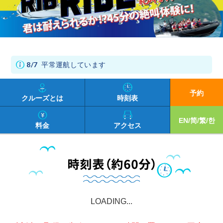
8/7
平常運航しています
予約
クルーズとは
時刻表
EN/简/繁/한
料金
アクセス
LOADING...